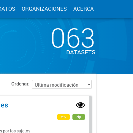
DATOS
ORGANIZACIONES
ACERCA
063
DATASETS
Ordenar
les
csv
zip
 por los sujetos