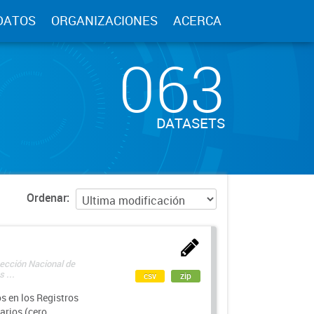
DATOS
ORGANIZACIONES
ACERCA
063
DATASETS
Ordenar
rección Nacional de
 ...
csv
zip
s en los Registros
arios (cero