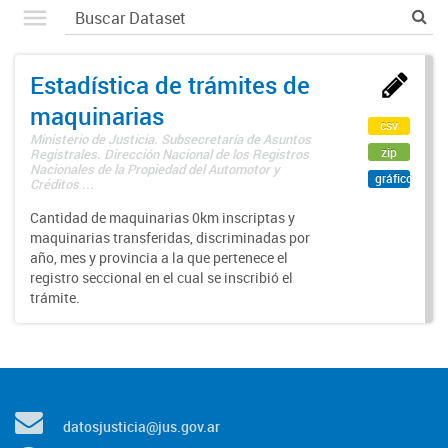
Estadística de trámites de
maquinarias
csv
Ministerio de Justicia. Subsecretaría de Asuntos
zip
Registrales. Dirección Nacional de los Registros
Nacionales de la Propiedad del Automotor y
gráfico
Créditos ...
Cantidad de maquinarias 0km inscriptas y
maquinarias transferidas, discriminadas por
año, mes y provincia a la que pertenece el
registro seccional en el cual se inscribió el
trámite.
datosjusticia@jus.gov.ar