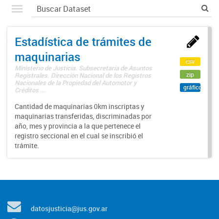
Estadística de trámites de
maquinarias
csv
Ministerio de Justicia. Subsecretaría de Asuntos
zip
Registrales. Dirección Nacional de los Registros
Nacionales de la Propiedad del Automotor y
gráfico
Créditos ...
Cantidad de maquinarias 0km inscriptas y
maquinarias transferidas, discriminadas por
año, mes y provincia a la que pertenece el
registro seccional en el cual se inscribió el
trámite.
datosjusticia@jus.gov.ar