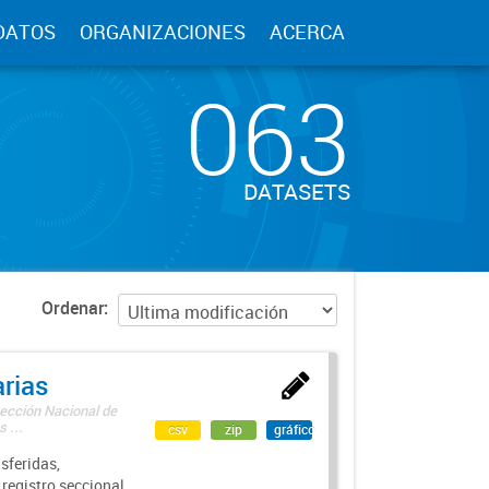
DATOS
ORGANIZACIONES
ACERCA
063
DATASETS
Ordenar
rias
rección Nacional de
 ...
csv
zip
gráfico
sferidas,
 registro seccional