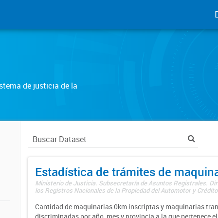
tema de justicia de la
Estadística de trámites de maquina
Ministerio de Justicia. Subsecretaría de Asuntos Registrales. Di
los Registros Nacionales de la Propiedad del Automotor y Créditos
Cantidad de maquinarias 0km inscriptas y maquinarias tran
discriminadas por año, mes y provincia a la que pertenece el