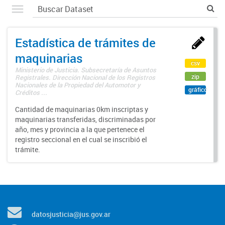
Estadística de trámites de
maquinarias
csv
Ministerio de Justicia. Subsecretaría de Asuntos
zip
Registrales. Dirección Nacional de los Registros
Nacionales de la Propiedad del Automotor y
gráfico
Créditos ...
Cantidad de maquinarias 0km inscriptas y
maquinarias transferidas, discriminadas por
año, mes y provincia a la que pertenece el
registro seccional en el cual se inscribió el
trámite.
datosjusticia@jus.gov.ar