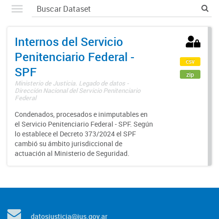
Internos del Servicio
Penitenciario Federal -
csv
SPF
zip
Ministerio de Justicia. Legado de datos -
Dirección Nacional del Servicio Penitenciario
Federal
Condenados, procesados e inimputables en
el Servicio Penitenciario Federal - SPF. Según
lo establece el Decreto 373/2024 el SPF
cambió su ámbito jurisdiccional de
actuación al Ministerio de Seguridad.
datosjusticia@jus.gov.ar