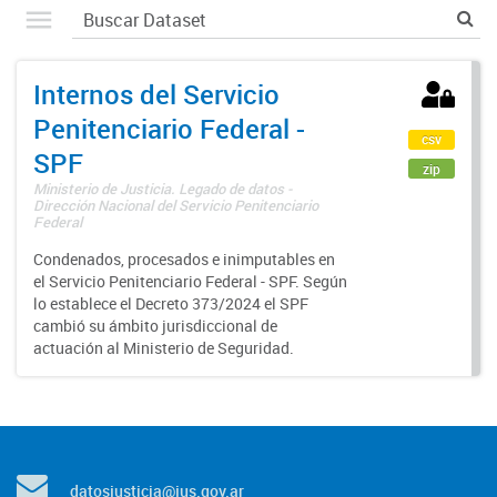
Internos del Servicio
Penitenciario Federal -
csv
SPF
zip
Ministerio de Justicia. Legado de datos -
Dirección Nacional del Servicio Penitenciario
Federal
Condenados, procesados e inimputables en
el Servicio Penitenciario Federal - SPF. Según
lo establece el Decreto 373/2024 el SPF
cambió su ámbito jurisdiccional de
actuación al Ministerio de Seguridad.
datosjusticia@jus.gov.ar