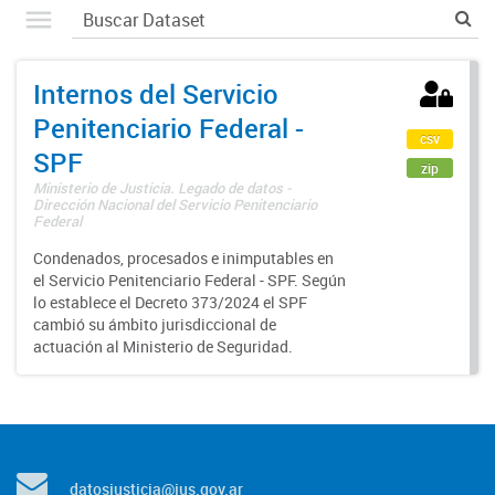
Internos del Servicio
Penitenciario Federal -
csv
SPF
zip
Ministerio de Justicia. Legado de datos -
Dirección Nacional del Servicio Penitenciario
Federal
Condenados, procesados e inimputables en
el Servicio Penitenciario Federal - SPF. Según
lo establece el Decreto 373/2024 el SPF
cambió su ámbito jurisdiccional de
actuación al Ministerio de Seguridad.
datosjusticia@jus.gov.ar