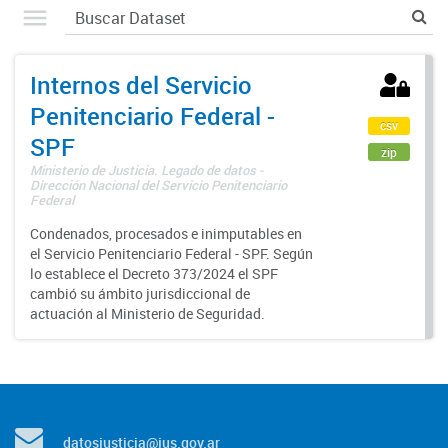
Internos del Servicio
Penitenciario Federal -
csv
SPF
zip
Ministerio de Justicia. Legado de datos -
Dirección Nacional del Servicio Penitenciario
Federal
Condenados, procesados e inimputables en
el Servicio Penitenciario Federal - SPF. Según
lo establece el Decreto 373/2024 el SPF
cambió su ámbito jurisdiccional de
actuación al Ministerio de Seguridad.
datosjusticia@jus.gov.ar