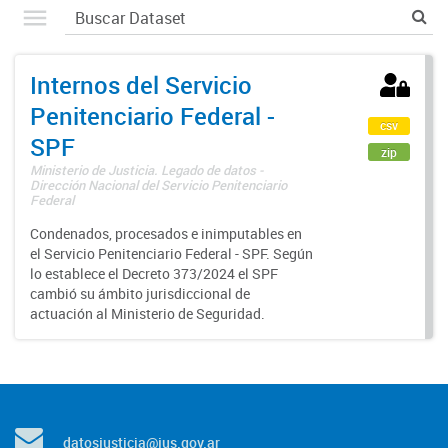
Internos del Servicio
Penitenciario Federal -
csv
SPF
zip
Ministerio de Justicia. Legado de datos -
Dirección Nacional del Servicio Penitenciario
Federal
Condenados, procesados e inimputables en
el Servicio Penitenciario Federal - SPF. Según
lo establece el Decreto 373/2024 el SPF
cambió su ámbito jurisdiccional de
actuación al Ministerio de Seguridad.
datosjusticia@jus.gov.ar