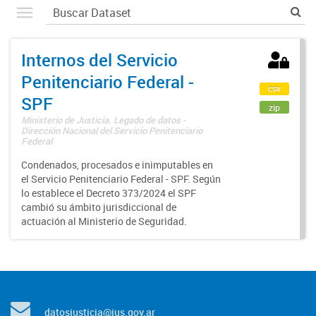
Internos del Servicio
Penitenciario Federal -
csv
SPF
zip
Ministerio de Justicia. Legado de datos -
Dirección Nacional del Servicio Penitenciario
Federal
Condenados, procesados e inimputables en
el Servicio Penitenciario Federal - SPF. Según
lo establece el Decreto 373/2024 el SPF
cambió su ámbito jurisdiccional de
actuación al Ministerio de Seguridad.
datosjusticia@jus.gov.ar