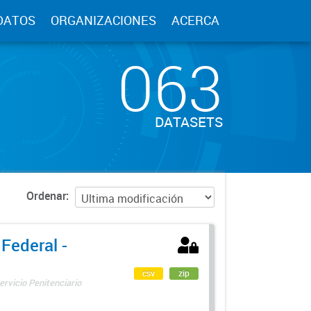
DATOS
ORGANIZACIONES
ACERCA
063
DATASETS
Ordenar
 Federal -
csv
zip
ervicio Penitenciario