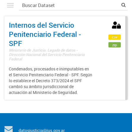
Internos del Servicio
Penitenciario Federal -
csv
SPF
zip
Ministerio de Justicia. Legado de datos -
Dirección Nacional del Servicio Penitenciario
Federal
Condenados, procesados e inimputables en
el Servicio Penitenciario Federal - SPF. Según
lo establece el Decreto 373/2024 el SPF
cambió su ámbito jurisdiccional de
actuación al Ministerio de Seguridad.
datosjusticia@jus.gov.ar