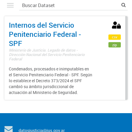
Internos del Servicio
Penitenciario Federal -
csv
SPF
zip
Ministerio de Justicia. Legado de datos -
Dirección Nacional del Servicio Penitenciario
Federal
Condenados, procesados e inimputables en
el Servicio Penitenciario Federal - SPF. Según
lo establece el Decreto 373/2024 el SPF
cambió su ámbito jurisdiccional de
actuación al Ministerio de Seguridad.
datosjusticia@jus.gov.ar