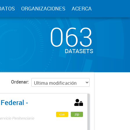
DATOS
ORGANIZACIONES
ACERCA
063
DATASETS
Ordenar
 Federal -
csv
zip
ervicio Penitenciario