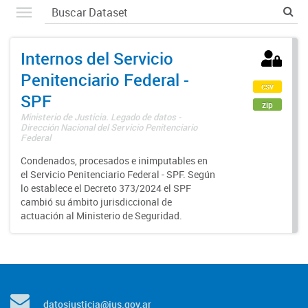
Internos del Servicio
Penitenciario Federal -
csv
SPF
zip
Ministerio de Justicia. Legado de datos -
Dirección Nacional del Servicio Penitenciario
Federal
Condenados, procesados e inimputables en
el Servicio Penitenciario Federal - SPF. Según
lo establece el Decreto 373/2024 el SPF
cambió su ámbito jurisdiccional de
actuación al Ministerio de Seguridad.
datosjusticia@jus.gov.ar