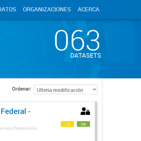
DATOS
ORGANIZACIONES
ACERCA
063
DATASETS
Ordenar
 Federal -
csv
zip
ervicio Penitenciario