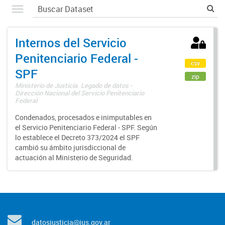
Internos del Servicio
Penitenciario Federal -
csv
SPF
zip
Ministerio de Justicia. Legado de datos -
Dirección Nacional del Servicio Penitenciario
Federal
Condenados, procesados e inimputables en
el Servicio Penitenciario Federal - SPF. Según
lo establece el Decreto 373/2024 el SPF
cambió su ámbito jurisdiccional de
actuación al Ministerio de Seguridad.
datosjusticia@jus.gov.ar