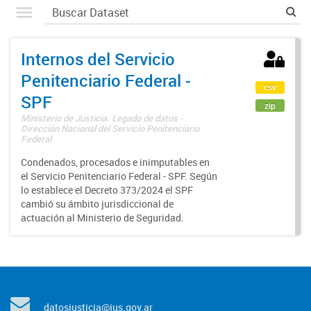
Internos del Servicio
Penitenciario Federal -
csv
SPF
zip
Ministerio de Justicia. Legado de datos -
Dirección Nacional del Servicio Penitenciario
Federal
Condenados, procesados e inimputables en
el Servicio Penitenciario Federal - SPF. Según
lo establece el Decreto 373/2024 el SPF
cambió su ámbito jurisdiccional de
actuación al Ministerio de Seguridad.
datosjusticia@jus.gov.ar