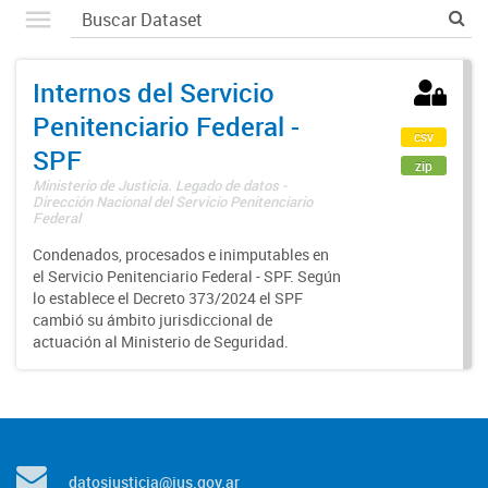
Internos del Servicio
Penitenciario Federal -
csv
SPF
zip
Ministerio de Justicia. Legado de datos -
Dirección Nacional del Servicio Penitenciario
Federal
Condenados, procesados e inimputables en
el Servicio Penitenciario Federal - SPF. Según
lo establece el Decreto 373/2024 el SPF
cambió su ámbito jurisdiccional de
actuación al Ministerio de Seguridad.
datosjusticia@jus.gov.ar