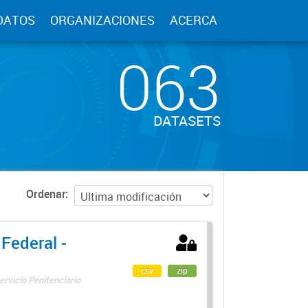
DATOS
ORGANIZACIONES
ACERCA
063
DATASETS
Ordenar
 Federal -
csv
zip
ervicio Penitenciario