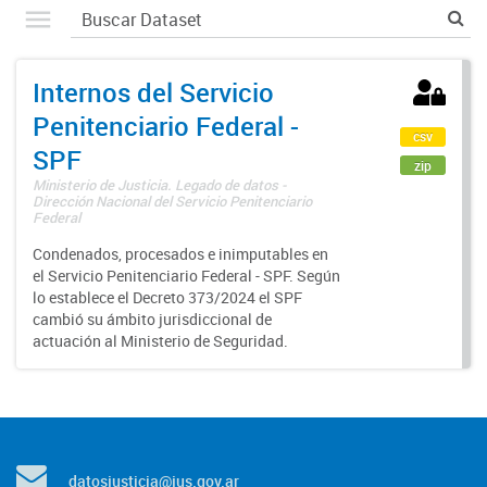
Internos del Servicio
Penitenciario Federal -
csv
SPF
zip
Ministerio de Justicia. Legado de datos -
Dirección Nacional del Servicio Penitenciario
Federal
Condenados, procesados e inimputables en
el Servicio Penitenciario Federal - SPF. Según
lo establece el Decreto 373/2024 el SPF
cambió su ámbito jurisdiccional de
actuación al Ministerio de Seguridad.
datosjusticia@jus.gov.ar