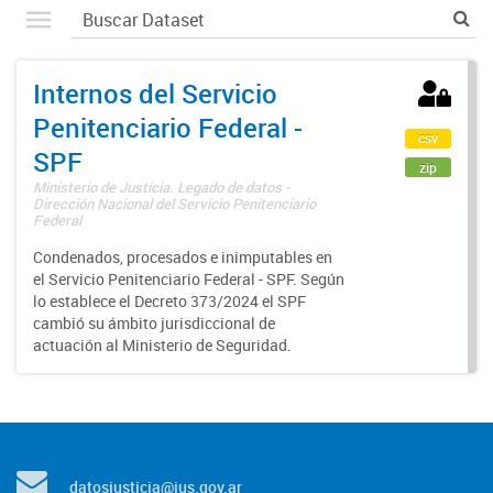
Internos del Servicio
Penitenciario Federal -
csv
SPF
zip
Ministerio de Justicia. Legado de datos -
Dirección Nacional del Servicio Penitenciario
Federal
Condenados, procesados e inimputables en
el Servicio Penitenciario Federal - SPF. Según
lo establece el Decreto 373/2024 el SPF
cambió su ámbito jurisdiccional de
actuación al Ministerio de Seguridad.
datosjusticia@jus.gov.ar