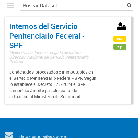
Internos del Servicio
Penitenciario Federal -
csv
SPF
zip
Ministerio de Justicia. Legado de datos -
Dirección Nacional del Servicio Penitenciario
Federal
Condenados, procesados e inimputables en
el Servicio Penitenciario Federal - SPF. Según
lo establece el Decreto 373/2024 el SPF
cambió su ámbito jurisdiccional de
actuación al Ministerio de Seguridad.
datosjusticia@jus.gov.ar