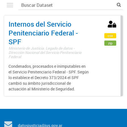
Internos del Servicio
Penitenciario Federal -
csv
SPF
zip
Ministerio de Justicia. Legado de datos -
Dirección Nacional del Servicio Penitenciario
Federal
Condenados, procesados e inimputables en
el Servicio Penitenciario Federal - SPF. Según
lo establece el Decreto 373/2024 el SPF
cambió su ámbito jurisdiccional de
actuación al Ministerio de Seguridad.
datosjusticia@jus.gov.ar