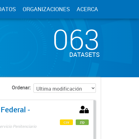
DATOS
ORGANIZACIONES
ACERCA
063
DATASETS
Ordenar
 Federal -
csv
zip
ervicio Penitenciario