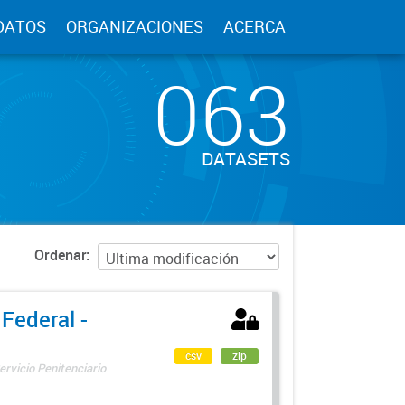
DATOS
ORGANIZACIONES
ACERCA
063
DATASETS
Ordenar
 Federal -
csv
zip
ervicio Penitenciario