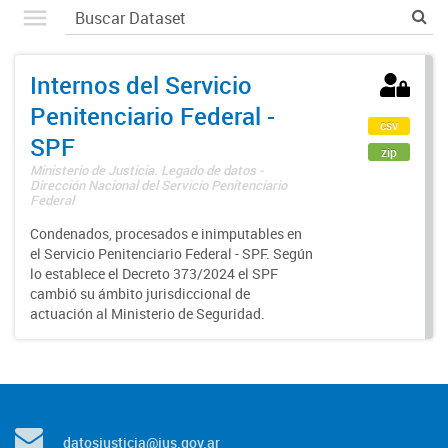
Internos del Servicio
Penitenciario Federal -
csv
SPF
zip
Ministerio de Justicia. Legado de datos -
Dirección Nacional del Servicio Penitenciario
Federal
Condenados, procesados e inimputables en
el Servicio Penitenciario Federal - SPF. Según
lo establece el Decreto 373/2024 el SPF
cambió su ámbito jurisdiccional de
actuación al Ministerio de Seguridad.
datosjusticia@jus.gov.ar