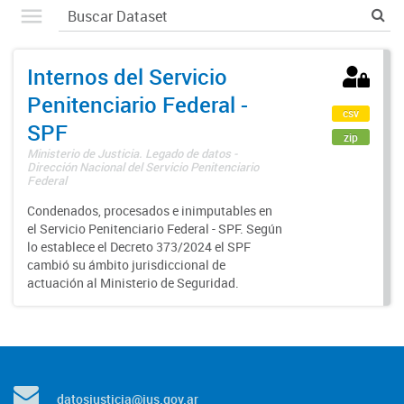
Internos del Servicio
Penitenciario Federal -
csv
SPF
zip
Ministerio de Justicia. Legado de datos -
Dirección Nacional del Servicio Penitenciario
Federal
Condenados, procesados e inimputables en
el Servicio Penitenciario Federal - SPF. Según
lo establece el Decreto 373/2024 el SPF
cambió su ámbito jurisdiccional de
actuación al Ministerio de Seguridad.
datosjusticia@jus.gov.ar