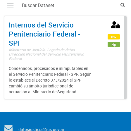
Internos del Servicio
Penitenciario Federal -
csv
SPF
zip
Ministerio de Justicia. Legado de datos -
Dirección Nacional del Servicio Penitenciario
Federal
Condenados, procesados e inimputables en
el Servicio Penitenciario Federal - SPF. Según
lo establece el Decreto 373/2024 el SPF
cambió su ámbito jurisdiccional de
actuación al Ministerio de Seguridad.
datosjusticia@jus.gov.ar