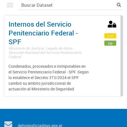
Internos del Servicio
Penitenciario Federal -
csv
SPF
zip
Ministerio de Justicia. Legado de datos -
Dirección Nacional del Servicio Penitenciario
Federal
Condenados, procesados e inimputables en
el Servicio Penitenciario Federal - SPF. Según
lo establece el Decreto 373/2024 el SPF
cambió su ámbito jurisdiccional de
actuación al Ministerio de Seguridad.
datosjusticia@jus.gov.ar