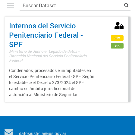
Internos del Servicio
Penitenciario Federal -
csv
SPF
zip
Ministerio de Justicia. Legado de datos -
Dirección Nacional del Servicio Penitenciario
Federal
Condenados, procesados e inimputables en
el Servicio Penitenciario Federal - SPF. Según
lo establece el Decreto 373/2024 el SPF
cambió su ámbito jurisdiccional de
actuación al Ministerio de Seguridad.
datosjusticia@jus.gov.ar