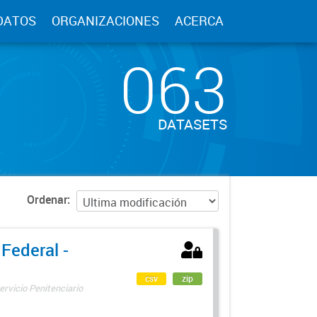
DATOS
ORGANIZACIONES
ACERCA
063
DATASETS
Ordenar
 Federal -
csv
zip
ervicio Penitenciario