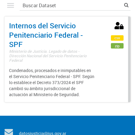
Internos del Servicio
Penitenciario Federal -
csv
SPF
zip
Ministerio de Justicia. Legado de datos -
Dirección Nacional del Servicio Penitenciario
Federal
Condenados, procesados e inimputables en
el Servicio Penitenciario Federal - SPF. Según
lo establece el Decreto 373/2024 el SPF
cambió su ámbito jurisdiccional de
actuación al Ministerio de Seguridad.
datosjusticia@jus.gov.ar