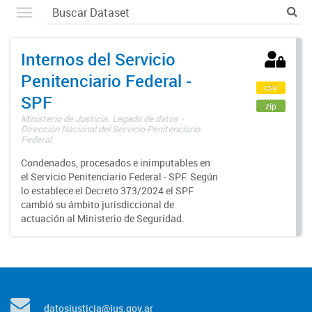
Internos del Servicio
Penitenciario Federal -
csv
SPF
zip
Ministerio de Justicia. Legado de datos -
Dirección Nacional del Servicio Penitenciario
Federal
Condenados, procesados e inimputables en
el Servicio Penitenciario Federal - SPF. Según
lo establece el Decreto 373/2024 el SPF
cambió su ámbito jurisdiccional de
actuación al Ministerio de Seguridad.
datosjusticia@jus.gov.ar