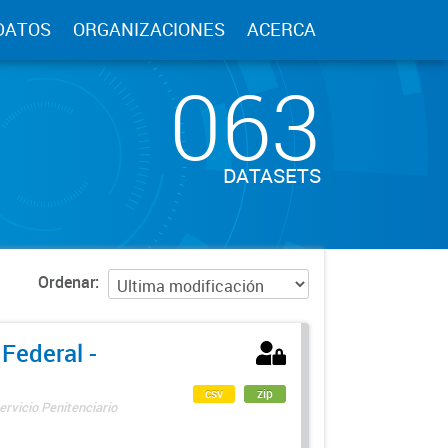
DATOS
ORGANIZACIONES
ACERCA
063
DATASETS
Ordenar
 Federal -
csv
zip
ervicio Penitenciario