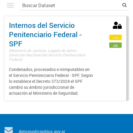
Internos del Servicio
Penitenciario Federal -
csv
SPF
zip
Ministerio de Justicia. Legado de datos -
Dirección Nacional del Servicio Penitenciario
Federal
Condenados, procesados e inimputables en
el Servicio Penitenciario Federal - SPF. Según
lo establece el Decreto 373/2024 el SPF
cambió su ámbito jurisdiccional de
actuación al Ministerio de Seguridad.
datosjusticia@jus.gov.ar