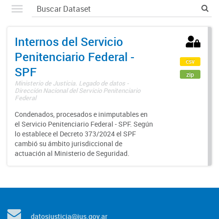
Internos del Servicio
Penitenciario Federal -
csv
SPF
zip
Ministerio de Justicia. Legado de datos -
Dirección Nacional del Servicio Penitenciario
Federal
Condenados, procesados e inimputables en
el Servicio Penitenciario Federal - SPF. Según
lo establece el Decreto 373/2024 el SPF
cambió su ámbito jurisdiccional de
actuación al Ministerio de Seguridad.
datosjusticia@jus.gov.ar