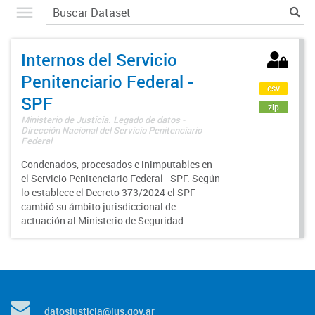
Internos del Servicio
Penitenciario Federal -
csv
SPF
zip
Ministerio de Justicia. Legado de datos -
Dirección Nacional del Servicio Penitenciario
Federal
Condenados, procesados e inimputables en
el Servicio Penitenciario Federal - SPF. Según
lo establece el Decreto 373/2024 el SPF
cambió su ámbito jurisdiccional de
actuación al Ministerio de Seguridad.
datosjusticia@jus.gov.ar