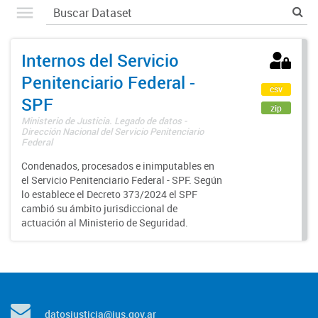
Internos del Servicio
Penitenciario Federal -
csv
SPF
zip
Ministerio de Justicia. Legado de datos -
Dirección Nacional del Servicio Penitenciario
Federal
Condenados, procesados e inimputables en
el Servicio Penitenciario Federal - SPF. Según
lo establece el Decreto 373/2024 el SPF
cambió su ámbito jurisdiccional de
actuación al Ministerio de Seguridad.
datosjusticia@jus.gov.ar