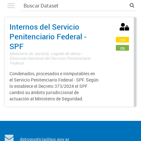
Internos del Servicio
Penitenciario Federal -
csv
SPF
zip
Ministerio de Justicia. Legado de datos -
Dirección Nacional del Servicio Penitenciario
Federal
Condenados, procesados e inimputables en
el Servicio Penitenciario Federal - SPF. Según
lo establece el Decreto 373/2024 el SPF
cambió su ámbito jurisdiccional de
actuación al Ministerio de Seguridad.
datosjusticia@jus.gov.ar