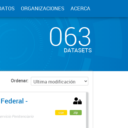
DATOS
ORGANIZACIONES
ACERCA
063
DATASETS
Ordenar
 Federal -
csv
zip
ervicio Penitenciario