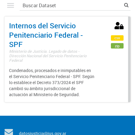
Internos del Servicio
Penitenciario Federal -
csv
SPF
zip
Ministerio de Justicia. Legado de datos -
Dirección Nacional del Servicio Penitenciario
Federal
Condenados, procesados e inimputables en
el Servicio Penitenciario Federal - SPF. Según
lo establece el Decreto 373/2024 el SPF
cambió su ámbito jurisdiccional de
actuación al Ministerio de Seguridad.
datosjusticia@jus.gov.ar