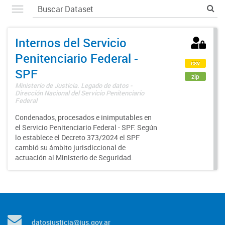
Internos del Servicio
Penitenciario Federal -
csv
SPF
zip
Ministerio de Justicia. Legado de datos -
Dirección Nacional del Servicio Penitenciario
Federal
Condenados, procesados e inimputables en
el Servicio Penitenciario Federal - SPF. Según
lo establece el Decreto 373/2024 el SPF
cambió su ámbito jurisdiccional de
actuación al Ministerio de Seguridad.
datosjusticia@jus.gov.ar