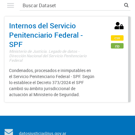
Internos del Servicio
Penitenciario Federal -
csv
SPF
zip
Ministerio de Justicia. Legado de datos -
Dirección Nacional del Servicio Penitenciario
Federal
Condenados, procesados e inimputables en
el Servicio Penitenciario Federal - SPF. Según
lo establece el Decreto 373/2024 el SPF
cambió su ámbito jurisdiccional de
actuación al Ministerio de Seguridad.
datosjusticia@jus.gov.ar