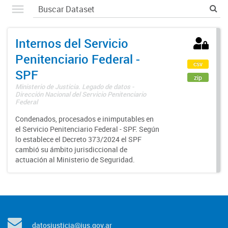
Internos del Servicio
Penitenciario Federal -
csv
SPF
zip
Ministerio de Justicia. Legado de datos -
Dirección Nacional del Servicio Penitenciario
Federal
Condenados, procesados e inimputables en
el Servicio Penitenciario Federal - SPF. Según
lo establece el Decreto 373/2024 el SPF
cambió su ámbito jurisdiccional de
actuación al Ministerio de Seguridad.
datosjusticia@jus.gov.ar