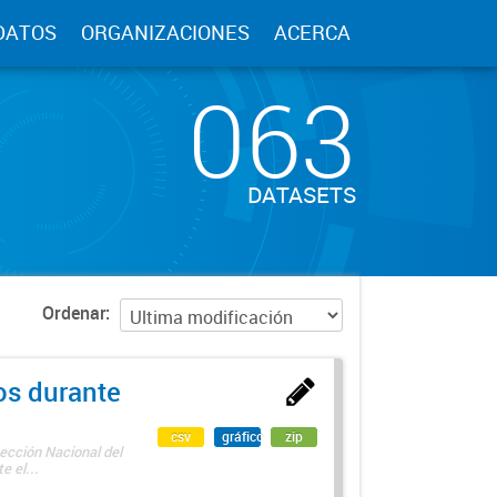
DATOS
ORGANIZACIONES
ACERCA
063
DATASETS
Ordenar
os durante
csv
gráfico
zip
ección Nacional del
 el...