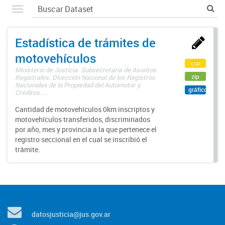
Estadística de trámites de
motovehículos
csv
Ministerio de Justicia. Subsecretaría de Asuntos
zip
Registrales. Dirección Nacional de los Registros
Nacionales de la Propiedad del Automotor y
gráfico
Créditos ...
Cantidad de motovehículos 0km inscriptos y
motovehículos transferidos, discriminados
por año, mes y provincia a la que pertenece el
registro seccional en el cual se inscribió el
trámite.
datosjusticia@jus.gov.ar