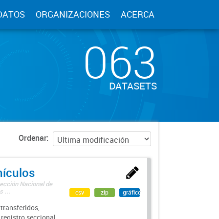
DATOS
ORGANIZACIONES
ACERCA
063
DATASETS
Ordenar
hículos
rección Nacional de
 ...
csv
zip
gráfico
transferidos,
 registro seccional